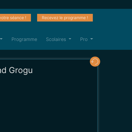
votre séance !
Recevez le programme !
Programme
Scolaires
Pro
nd Grogu